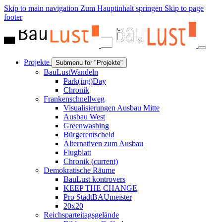
Skip to main navigation
Zum Hauptinhalt springen
Skip to page
footer
Projekte
Submenu for "Projekte"
BauLustWandeln
Park(ing)Day
Chronik
Frankenschnellweg
Visualisierungen Ausbau Mitte
Ausbau West
Greenwashing
Bürgerentscheid
Alternativen zum Ausbau
Flugblatt
Chronik
(current)
Demokratische Räume
BauLust kontrovers
KEEP THE CHANGE
Pro StadtBAUmeister
20x20
Reichsparteitagsgelände