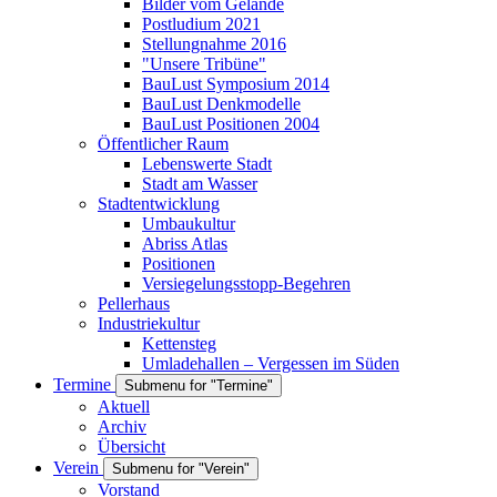
Bilder vom Gelände
Postludium 2021
Stellungnahme 2016
"Unsere Tribüne"
BauLust Symposium 2014
BauLust Denkmodelle
BauLust Positionen 2004
Öffentlicher Raum
Lebenswerte Stadt
Stadt am Wasser
Stadtentwicklung
Umbaukultur
Abriss Atlas
Positionen
Versiegelungsstopp-Begehren
Pellerhaus
Industriekultur
Kettensteg
Umladehallen – Vergessen im Süden
Termine
Submenu for "Termine"
Aktuell
Archiv
Übersicht
Verein
Submenu for "Verein"
Vorstand