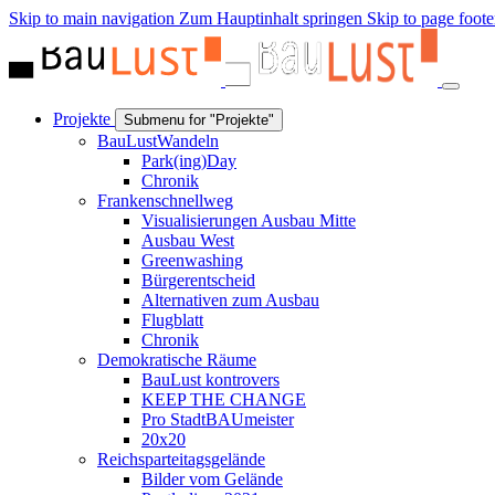
Skip to main navigation
Zum Hauptinhalt springen
Skip to page foote
Projekte
Submenu for "Projekte"
BauLustWandeln
Park(ing)Day
Chronik
Frankenschnellweg
Visualisierungen Ausbau Mitte
Ausbau West
Greenwashing
Bürgerentscheid
Alternativen zum Ausbau
Flugblatt
Chronik
Demokratische Räume
BauLust kontrovers
KEEP THE CHANGE
Pro StadtBAUmeister
20x20
Reichsparteitagsgelände
Bilder vom Gelände