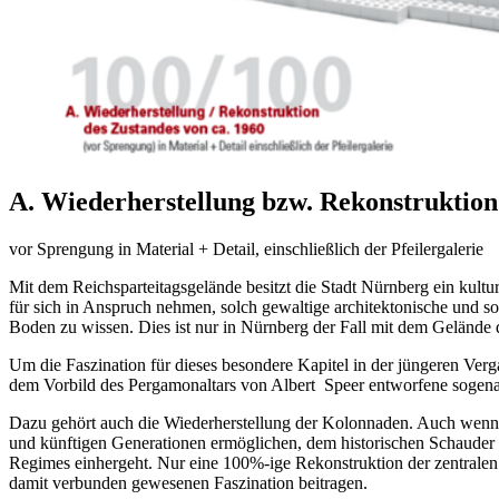
A. Wiederherstellung bzw. Rekonstruktion 
vor Sprengung in Material + Detail, einschließlich der Pfeilergalerie
Mit dem Reichsparteitagsgelände besitzt die Stadt Nürnberg ein kult
für sich in Anspruch nehmen, solch gewaltige architektonische und s
Boden zu wissen. Dies ist nur in Nürnberg der Fall mit dem Gelände d
Um die Faszination für dieses besondere Kapitel in der jüngeren Ve
dem Vorbild des Pergamonaltars von Albert Speer entworfene sogenann
Dazu gehört auch die Wiederherstellung der Kolonnaden. Auch wenn es
und künftigen Generationen ermöglichen, dem historischen Schaude
Regimes einhergeht. Nur eine 100%-ige Rekonstruktion der zentrale
damit verbunden gewesenen Faszination beitragen.