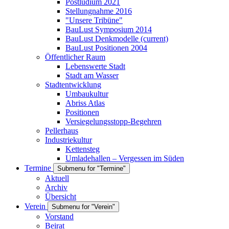
Postludium 2021
Stellungnahme 2016
"Unsere Tribüne"
BauLust Symposium 2014
BauLust Denkmodelle
(current)
BauLust Positionen 2004
Öffentlicher Raum
Lebenswerte Stadt
Stadt am Wasser
Stadtentwicklung
Umbaukultur
Abriss Atlas
Positionen
Versiegelungsstopp-Begehren
Pellerhaus
Industriekultur
Kettensteg
Umladehallen – Vergessen im Süden
Termine
Submenu for "Termine"
Aktuell
Archiv
Übersicht
Verein
Submenu for "Verein"
Vorstand
Beirat