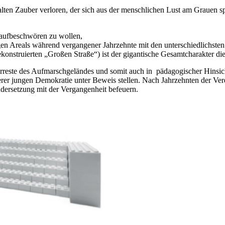
lten Zauber verloren, der sich aus der menschlichen Lust am Grauen spe
eraufbeschwören zu wollen,
gen Areals während vergangener Jahrzehnte mit den unterschiedlichste
ekonstruierten „Großen Straße“) ist der gigantische Gesamtcharakter d
erreste des Aufmarschgeländes und somit auch in pädagogischer Hinsich
er jungen Demokratie unter Beweis stellen. Nach Jahrzehnten der Verd
ndersetzung mit der Vergangenheit befeuern.