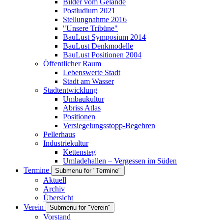
Bilder vom Gelände
Postludium 2021
Stellungnahme 2016
"Unsere Tribüne"
BauLust Symposium 2014
BauLust Denkmodelle
BauLust Positionen 2004
Öffentlicher Raum
Lebenswerte Stadt
Stadt am Wasser
Stadtentwicklung
Umbaukultur
Abriss Atlas
Positionen
Versiegelungsstopp-Begehren
Pellerhaus
Industriekultur
Kettensteg
Umladehallen – Vergessen im Süden
Termine
Submenu for "Termine"
Aktuell
Archiv
Übersicht
Verein
Submenu for "Verein"
Vorstand