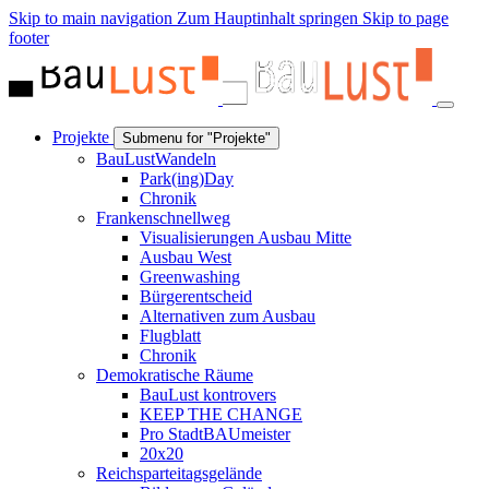
Skip to main navigation
Zum Hauptinhalt springen
Skip to page
footer
Projekte
Submenu for "Projekte"
BauLustWandeln
Park(ing)Day
Chronik
Frankenschnellweg
Visualisierungen Ausbau Mitte
Ausbau West
Greenwashing
Bürgerentscheid
Alternativen zum Ausbau
Flugblatt
Chronik
Demokratische Räume
BauLust kontrovers
KEEP THE CHANGE
Pro StadtBAUmeister
20x20
Reichsparteitagsgelände