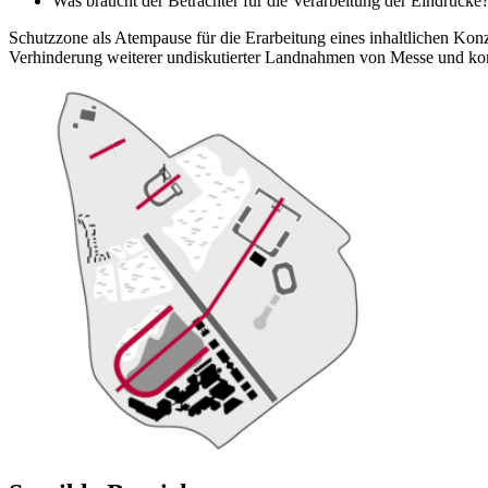
Was braucht der Betrachter für die Verarbeitung der Eindrücke
Schutzzone als Atempause für die Erarbeitung eines inhaltlichen Kon
Verhinderung weiterer undiskutierter Landnahmen von Messe und k