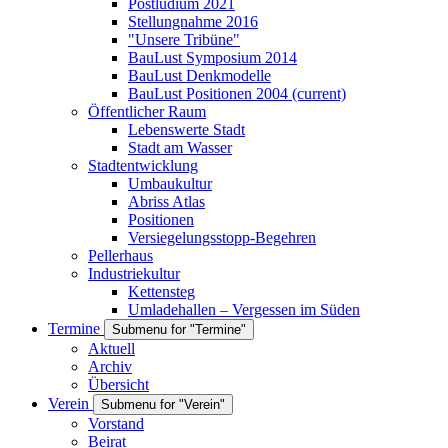
Postludium 2021
Stellungnahme 2016
"Unsere Tribüne"
BauLust Symposium 2014
BauLust Denkmodelle
BauLust Positionen 2004
(current)
Öffentlicher Raum
Lebenswerte Stadt
Stadt am Wasser
Stadtentwicklung
Umbaukultur
Abriss Atlas
Positionen
Versiegelungsstopp-Begehren
Pellerhaus
Industriekultur
Kettensteg
Umladehallen – Vergessen im Süden
Termine
Submenu for "Termine"
Aktuell
Archiv
Übersicht
Verein
Submenu for "Verein"
Vorstand
Beirat