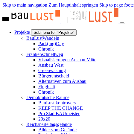
Skip to main navigation
Zum Hauptinhalt springen
Skip to page foote
Projekte
Submenu for "Projekte"
BauLustWandeln
Park(ing)Day
Chronik
Frankenschnellweg
Visualisierungen Ausbau Mitte
Ausbau West
Greenwashing
Bürgerentscheid
Alternativen zum Ausbau
Flugblatt
Chronik
Demokratische Räume
BauLust kontrovers
KEEP THE CHANGE
Pro StadtBAUmeister
20x20
Reichsparteitagsgelände
Bilder vom Gelände