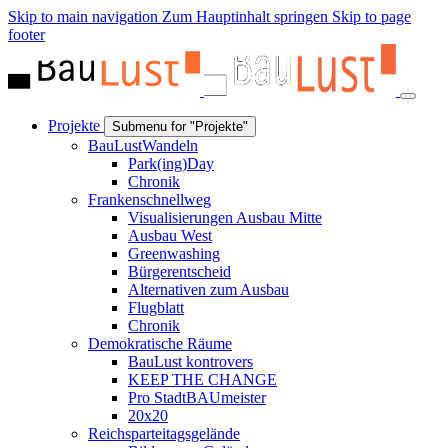
Skip to main navigation
Zum Hauptinhalt springen
Skip to page
footer
Projekte
Submenu for "Projekte"
BauLustWandeln
Park(ing)Day
Chronik
Frankenschnellweg
Visualisierungen Ausbau Mitte
Ausbau West
Greenwashing
Bürgerentscheid
Alternativen zum Ausbau
Flugblatt
Chronik
Demokratische Räume
BauLust kontrovers
KEEP THE CHANGE
Pro StadtBAUmeister
20x20
Reichsparteitagsgelände