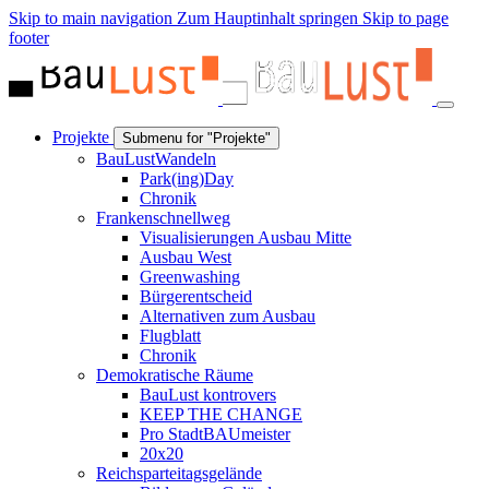
Skip to main navigation
Zum Hauptinhalt springen
Skip to page
footer
Projekte
Submenu for "Projekte"
BauLustWandeln
Park(ing)Day
Chronik
Frankenschnellweg
Visualisierungen Ausbau Mitte
Ausbau West
Greenwashing
Bürgerentscheid
Alternativen zum Ausbau
Flugblatt
Chronik
Demokratische Räume
BauLust kontrovers
KEEP THE CHANGE
Pro StadtBAUmeister
20x20
Reichsparteitagsgelände