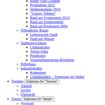
Bilder vom Gelände
Postludium 2021
Stellungnahme 2016
"Unsere Tribüne"
BauLust Symposium 2014
BauLust Denkmodelle
BauLust Positionen 2004
Öffentlicher Raum
Lebenswerte Stadt
Stadt am Wasser
Stadtentwicklung
Umbaukultur
Abriss Atlas
Positionen
Versiegelungsstopp-Begehren
Pellerhaus
Industriekultur
Kettensteg
Umladehallen – Vergessen im Süden
Termine
Submenu for "Termine"
Aktuell
Archiv
Übersicht
Verein
Submenu for "Verein"
Vorstand