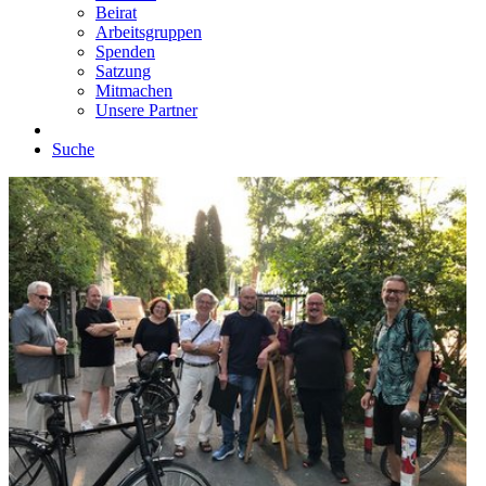
Beirat
Arbeitsgruppen
Spenden
Satzung
Mitmachen
Unsere Partner
Suche