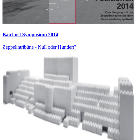
BauLust Symposium 2014
Zeppelintribüne - Null oder Hundert?