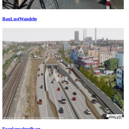
BauLustWandeln
Frankenschnellweg