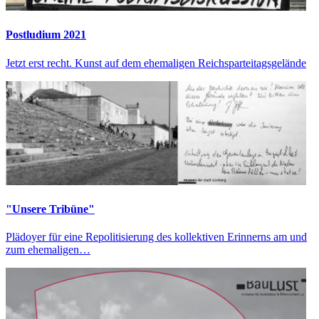
Postludium 2021
Jetzt erst recht. Kunst auf dem ehemaligen Reichsparteitagsgelände
"Unsere Tribüne"
Plädoyer für eine Repolitisierung des kollektiven Erinnerns am und
zum ehemaligen…