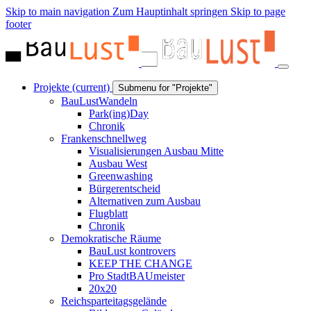
Skip to main navigation
Zum Hauptinhalt springen
Skip to page
footer
Projekte
(current)
Submenu for "Projekte"
BauLustWandeln
Park(ing)Day
Chronik
Frankenschnellweg
Visualisierungen Ausbau Mitte
Ausbau West
Greenwashing
Bürgerentscheid
Alternativen zum Ausbau
Flugblatt
Chronik
Demokratische Räume
BauLust kontrovers
KEEP THE CHANGE
Pro StadtBAUmeister
20x20
Reichsparteitagsgelände