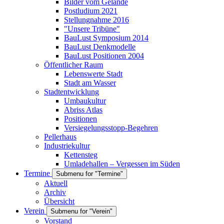
Bilder vom Gelände
Postludium 2021
Stellungnahme 2016
"Unsere Tribüne"
BauLust Symposium 2014
BauLust Denkmodelle
BauLust Positionen 2004
Öffentlicher Raum
Lebenswerte Stadt
Stadt am Wasser
Stadtentwicklung
Umbaukultur
Abriss Atlas
Positionen
Versiegelungsstopp-Begehren
Pellerhaus
Industriekultur
Kettensteg
Umladehallen – Vergessen im Süden
Termine
Submenu for "Termine"
Aktuell
Archiv
Übersicht
Verein
Submenu for "Verein"
Vorstand