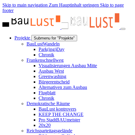
Skip to main navigation
Zum Hauptinhalt springen
Skip to page
footer
Projekte
Submenu for "Projekte"
BauLustWandeln
Park(ing)Day
Chronik
Frankenschnellweg
Visualisierungen Ausbau Mitte
Ausbau West
Greenwashing
Bürgerentscheid
Alternativen zum Ausbau
Flugblatt
Chronik
Demokratische Räume
BauLust kontrovers
KEEP THE CHANGE
Pro StadtBAUmeister
20x20
Reichsparteitagsgelände