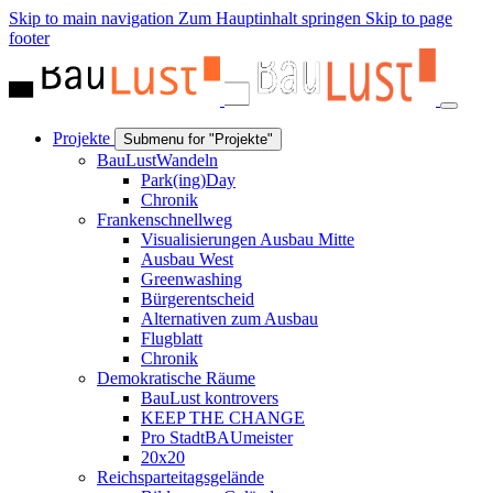
Skip to main navigation
Zum Hauptinhalt springen
Skip to page
footer
Projekte
Submenu for "Projekte"
BauLustWandeln
Park(ing)Day
Chronik
Frankenschnellweg
Visualisierungen Ausbau Mitte
Ausbau West
Greenwashing
Bürgerentscheid
Alternativen zum Ausbau
Flugblatt
Chronik
Demokratische Räume
BauLust kontrovers
KEEP THE CHANGE
Pro StadtBAUmeister
20x20
Reichsparteitagsgelände