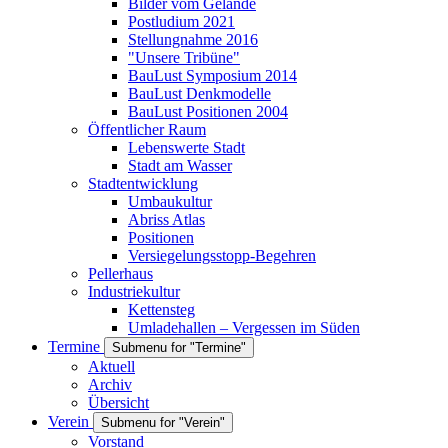
Bilder vom Gelände
Postludium 2021
Stellungnahme 2016
"Unsere Tribüne"
BauLust Symposium 2014
BauLust Denkmodelle
BauLust Positionen 2004
Öffentlicher Raum
Lebenswerte Stadt
Stadt am Wasser
Stadtentwicklung
Umbaukultur
Abriss Atlas
Positionen
Versiegelungsstopp-Begehren
Pellerhaus
Industriekultur
Kettensteg
Umladehallen – Vergessen im Süden
Termine
Submenu for "Termine"
Aktuell
Archiv
Übersicht
Verein
Submenu for "Verein"
Vorstand