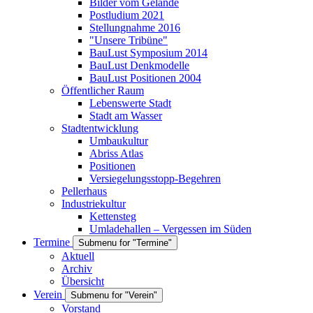
Bilder vom Gelände
Postludium 2021
Stellungnahme 2016
"Unsere Tribüne"
BauLust Symposium 2014
BauLust Denkmodelle
BauLust Positionen 2004
Öffentlicher Raum
Lebenswerte Stadt
Stadt am Wasser
Stadtentwicklung
Umbaukultur
Abriss Atlas
Positionen
Versiegelungsstopp-Begehren
Pellerhaus
Industriekultur
Kettensteg
Umladehallen – Vergessen im Süden
Termine
Submenu for "Termine"
Aktuell
Archiv
Übersicht
Verein
Submenu for "Verein"
Vorstand