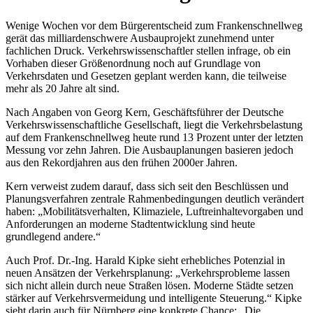
Wenige Wochen vor dem Bürgerentscheid zum Frankenschnellweg
gerät das milliardenschwere Ausbauprojekt zunehmend unter
fachlichen Druck. Verkehrswissenschaftler stellen infrage, ob ein
Vorhaben dieser Größenordnung noch auf Grundlage von
Verkehrsdaten und Gesetzen geplant werden kann, die teilweise
mehr als 20 Jahre alt sind.
Nach Angaben von Georg Kern, Geschäftsführer der Deutsche
Verkehrswissenschaftliche Gesellschaft, liegt die Verkehrsbelastung
auf dem Frankenschnellweg heute rund 13 Prozent unter der letzten
Messung vor zehn Jahren. Die Ausbauplanungen basieren jedoch
aus den Rekordjahren aus den frühen 2000er Jahren.
Kern verweist zudem darauf, dass sich seit den Beschlüssen und
Planungsverfahren zentrale Rahmenbedingungen deutlich verändert
haben: „Mobilitätsverhalten, Klimaziele, Luftreinhaltevorgaben und
Anforderungen an moderne Stadtentwicklung sind heute
grundlegend andere.“
Auch Prof. Dr.-Ing. Harald Kipke sieht erhebliches Potenzial in
neuen Ansätzen der Verkehrsplanung: „Verkehrsprobleme lassen
sich nicht allein durch neue Straßen lösen. Moderne Städte setzen
stärker auf Verkehrsvermeidung und intelligente Steuerung.“ Kipke
sieht darin auch für Nürnberg eine konkrete Chance: „Die