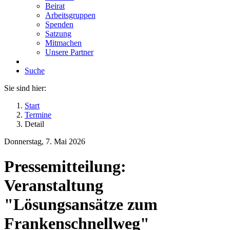
Beirat
Arbeitsgruppen
Spenden
Satzung
Mitmachen
Unsere Partner
Suche
Sie sind hier:
Start
Termine
Detail
Donnerstag, 7. Mai 2026
Pressemitteilung:
Veranstaltung
"Lösungsansätze zum
Frankenschnellweg"