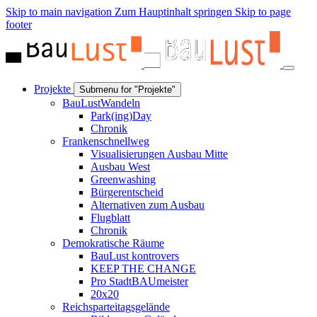
Skip to main navigation
Zum Hauptinhalt springen
Skip to page
footer
Projekte
Submenu for "Projekte"
BauLustWandeln
Park(ing)Day
Chronik
Frankenschnellweg
Visualisierungen Ausbau Mitte
Ausbau West
Greenwashing
Bürgerentscheid
Alternativen zum Ausbau
Flugblatt
Chronik
Demokratische Räume
BauLust kontrovers
KEEP THE CHANGE
Pro StadtBAUmeister
20x20
Reichsparteitagsgelände