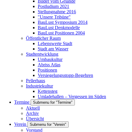
Bilder vom Gelände
Postludium 2021
Stellungnahme 2016
"Unsere Tribüne"
BauLust Symposium 2014
BauLust Denkmodelle
BauLust Positionen 2004
Öffentlicher Raum
Lebenswerte Stadt
Stadt am Wasser
Stadtentwicklung
Umbaukultur
Abriss Atlas
Positionen
Versiegelungsstopp-Begehren
Pellerhaus
Industriekultur
Kettensteg
Umladehallen – Vergessen im Süden
Termine
Submenu for "Termine"
Aktuell
Archiv
Übersicht
Verein
Submenu for "Verein"
Vorstand