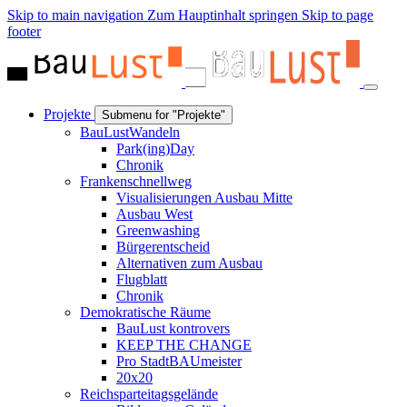
Skip to main navigation
Zum Hauptinhalt springen
Skip to page
footer
Projekte
Submenu for "Projekte"
BauLustWandeln
Park(ing)Day
Chronik
Frankenschnellweg
Visualisierungen Ausbau Mitte
Ausbau West
Greenwashing
Bürgerentscheid
Alternativen zum Ausbau
Flugblatt
Chronik
Demokratische Räume
BauLust kontrovers
KEEP THE CHANGE
Pro StadtBAUmeister
20x20
Reichsparteitagsgelände