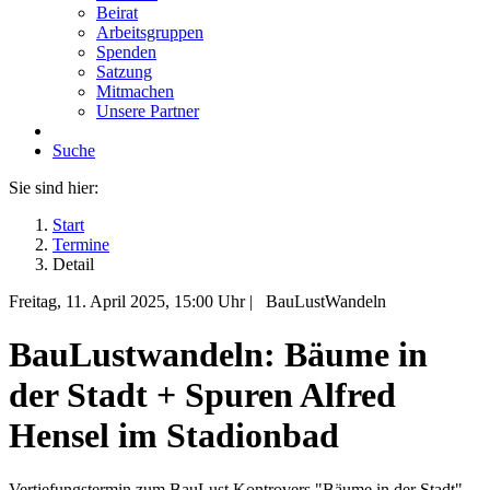
Beirat
Arbeitsgruppen
Spenden
Satzung
Mitmachen
Unsere Partner
Suche
Sie sind hier:
Start
Termine
Detail
Freitag, 11. April 2025
, 15:00 Uhr
|
BauLustWandeln
BauLustwandeln: Bäume in
der Stadt + Spuren Alfred
Hensel im Stadionbad
Vertiefungstermin zum BauLust Kontrovers "Bäume in der Stadt"