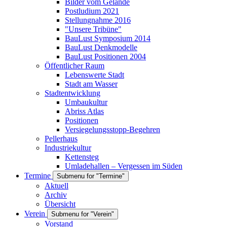
Bilder vom Gelände
Postludium 2021
Stellungnahme 2016
"Unsere Tribüne"
BauLust Symposium 2014
BauLust Denkmodelle
BauLust Positionen 2004
Öffentlicher Raum
Lebenswerte Stadt
Stadt am Wasser
Stadtentwicklung
Umbaukultur
Abriss Atlas
Positionen
Versiegelungsstopp-Begehren
Pellerhaus
Industriekultur
Kettensteg
Umladehallen – Vergessen im Süden
Termine
Submenu for "Termine"
Aktuell
Archiv
Übersicht
Verein
Submenu for "Verein"
Vorstand