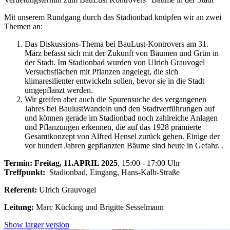
Mit unserem Rundgang durch das Stadionbad knüpfen wir an zwei
Themen an:
Das Diskussions-Thema bei BauLust-Kontrovers am 31.
März befasst sich mit der Zukunft von Bäumen und Grün in
der Stadt. Im Stadionbad wurden von Ulrich Grauvogel
Versuchsflächen mit Pflanzen angelegt, die sich
klimaresilienter entwickeln sollen, bevor sie in die Stadt
umgepflanzt werden.
Wir greifen aber auch die Spurensuche des vergangenen
Jahres bei BaulustWandeln und den Stadtverführungen auf
und können gerade im Stadionbad noch zahlreiche Anlagen
und Pflanzungen erkennen, die auf das 1928 prämierte
Gesamtkonzept von Alfred Hensel zurück gehen. Einige der
vor hundert Jahren gepflanzten Bäume sind heute in Gefahr. .
Termin:
Freitag, 11.APRIL 2025
, 15:00 - 17:00 Uhr
Treffpunkt:
Stadionbad, Eingang, Hans-Kalb-Straße
Referent:
Ulrich Grauvogel
Leitung:
Marc Kücking und Brigitte Sesselmann
Show larger version