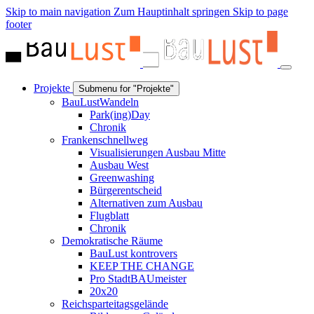
Skip to main navigation
Zum Hauptinhalt springen
Skip to page
footer
Projekte
Submenu for "Projekte"
BauLustWandeln
Park(ing)Day
Chronik
Frankenschnellweg
Visualisierungen Ausbau Mitte
Ausbau West
Greenwashing
Bürgerentscheid
Alternativen zum Ausbau
Flugblatt
Chronik
Demokratische Räume
BauLust kontrovers
KEEP THE CHANGE
Pro StadtBAUmeister
20x20
Reichsparteitagsgelände