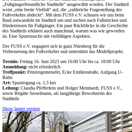
„Fußgängerfreundliche Stadtteile“ ausgewählt worden. Der Stadtteil
weist „eine breite Vielfalt“ auf, die „zahlreiche Fragestellung des
Fußverkehrs abdeckt“. Mit dem FUSS e.V. schauen wir uns beim
BauLustwandeln im Stadtteil um und suchen nach Fallstricken und
Hindernissen für Fußgänger. Ein paar Rückblicke in die Geschichte
des Stadtteils erklären auch manchmal, warum was wie geworden
ist. Eine Spurensuche mit vielfältigen Aspekten.
Der FUSS e.V. engagiert sich in ganz Nürnberg für die
Verbesserung des Fußverkehrs und unterstützt das Modellprojekt.
Termin:
Freitag 16. Juni 2023 um 16:00 Uhr bis ca. 18:00 Uhr
Anmeldung:
nicht erforderlich
Treffpunkt:
Prinzregentenufer, Ecke Emilienstraße, Aufgang U-
Bahn
Art:
Spaziergang ca. 1,5 km
Leitung:
Claudia Pfefferlein und Holger Meinhardt, FUSS e.V.,
sowie Brigitte Sesselmann, als langjährige Bewohnerin des
Stadtteils
Show larger version