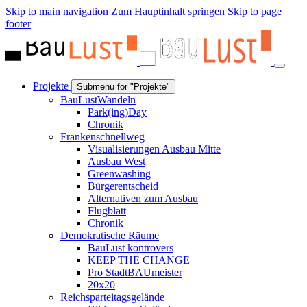
Skip to main navigation
Zum Hauptinhalt springen
Skip to page
footer
Projekte
Submenu for "Projekte"
BauLustWandeln
Park(ing)Day
Chronik
Frankenschnellweg
Visualisierungen Ausbau Mitte
Ausbau West
Greenwashing
Bürgerentscheid
Alternativen zum Ausbau
Flugblatt
Chronik
Demokratische Räume
BauLust kontrovers
KEEP THE CHANGE
Pro StadtBAUmeister
20x20
Reichsparteitagsgelände