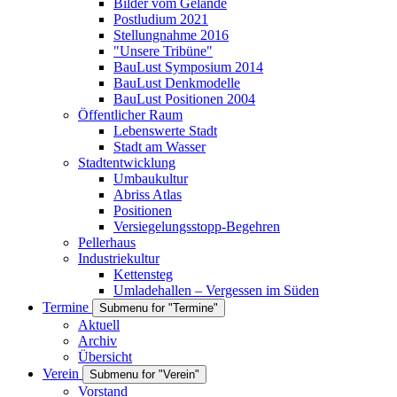
Bilder vom Gelände
Postludium 2021
Stellungnahme 2016
"Unsere Tribüne"
BauLust Symposium 2014
BauLust Denkmodelle
BauLust Positionen 2004
Öffentlicher Raum
Lebenswerte Stadt
Stadt am Wasser
Stadtentwicklung
Umbaukultur
Abriss Atlas
Positionen
Versiegelungsstopp-Begehren
Pellerhaus
Industriekultur
Kettensteg
Umladehallen – Vergessen im Süden
Termine
Submenu for "Termine"
Aktuell
Archiv
Übersicht
Verein
Submenu for "Verein"
Vorstand