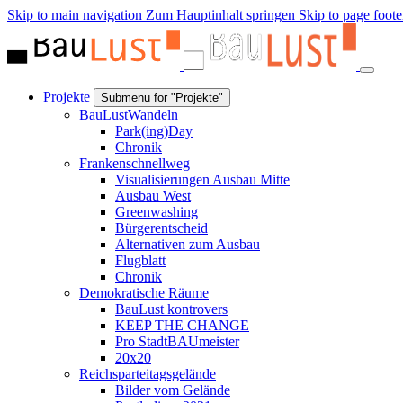
Skip to main navigation
Zum Hauptinhalt springen
Skip to page foote
Projekte
Submenu for "Projekte"
BauLustWandeln
Park(ing)Day
Chronik
Frankenschnellweg
Visualisierungen Ausbau Mitte
Ausbau West
Greenwashing
Bürgerentscheid
Alternativen zum Ausbau
Flugblatt
Chronik
Demokratische Räume
BauLust kontrovers
KEEP THE CHANGE
Pro StadtBAUmeister
20x20
Reichsparteitagsgelände
Bilder vom Gelände