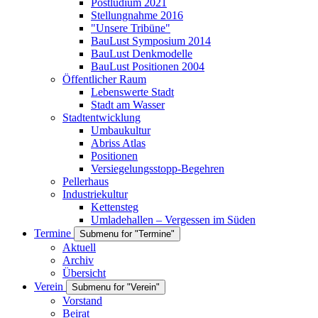
Postludium 2021
Stellungnahme 2016
"Unsere Tribüne"
BauLust Symposium 2014
BauLust Denkmodelle
BauLust Positionen 2004
Öffentlicher Raum
Lebenswerte Stadt
Stadt am Wasser
Stadtentwicklung
Umbaukultur
Abriss Atlas
Positionen
Versiegelungsstopp-Begehren
Pellerhaus
Industriekultur
Kettensteg
Umladehallen – Vergessen im Süden
Termine
Submenu for "Termine"
Aktuell
Archiv
Übersicht
Verein
Submenu for "Verein"
Vorstand
Beirat