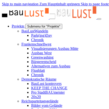
Skip to main navigation
Zum Hauptinhalt springen
Skip to page foote
Projekte
Submenu for "Projekte"
BauLustWandeln
Park(ing)Day
Chronik
Frankenschnellweg
Visualisierungen Ausbau Mitte
Ausbau West
Greenwashing
Bürgerentscheid
Alternativen zum Ausbau
Flugblatt
Chronik
Demokratische Räume
BauLust kontrovers
KEEP THE CHANGE
Pro StadtBAUmeister
20x20
Reichsparteitagsgelände
Bilder vom Gelände