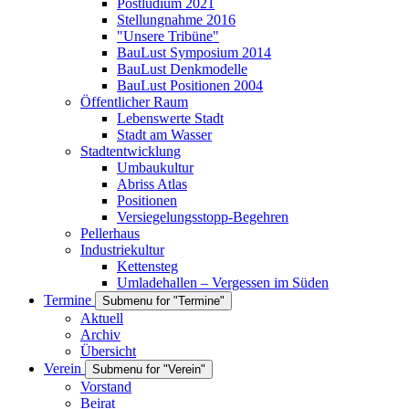
Postludium 2021
Stellungnahme 2016
"Unsere Tribüne"
BauLust Symposium 2014
BauLust Denkmodelle
BauLust Positionen 2004
Öffentlicher Raum
Lebenswerte Stadt
Stadt am Wasser
Stadtentwicklung
Umbaukultur
Abriss Atlas
Positionen
Versiegelungsstopp-Begehren
Pellerhaus
Industriekultur
Kettensteg
Umladehallen – Vergessen im Süden
Termine
Submenu for "Termine"
Aktuell
Archiv
Übersicht
Verein
Submenu for "Verein"
Vorstand
Beirat