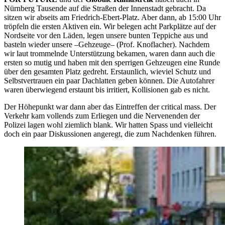
Nürnberg Tausende auf die Straßen der Innenstadt gebracht. Da
sitzen wir abseits am Friedrich-Ebert-Platz. Aber dann, ab 15:00 Uhr
tröpfeln die ersten Aktiven ein. Wir belegen acht Parkplätze auf der
Nordseite vor den Läden, legen unsere bunten Teppiche aus und
basteln wieder unsere –Gehzeuge– (Prof. Knoflacher). Nachdem
wir laut trommelnde Unterstützung bekamen, waren dann auch die
ersten so mutig und haben mit den sperrigen Gehzeugen eine Runde
über den gesamten Platz gedreht. Erstaunlich, wieviel Schutz und
Selbstvertrauen ein paar Dachlatten geben können. Die Autofahrer
waren überwiegend erstaunt bis irritiert, Kollisionen gab es nicht.
Der Höhepunkt war dann aber das Eintreffen der critical mass. Der
Verkehr kam vollends zum Erliegen und die Nervenenden der
Polizei lagen wohl ziemlich blank. Wir hatten Spass und vielleicht
doch ein paar Diskussionen angeregt, die zum Nachdenken führen.