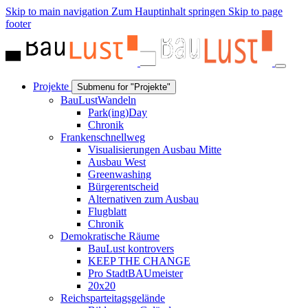
Skip to main navigation
Zum Hauptinhalt springen
Skip to page
footer
Projekte
Submenu for "Projekte"
BauLustWandeln
Park(ing)Day
Chronik
Frankenschnellweg
Visualisierungen Ausbau Mitte
Ausbau West
Greenwashing
Bürgerentscheid
Alternativen zum Ausbau
Flugblatt
Chronik
Demokratische Räume
BauLust kontrovers
KEEP THE CHANGE
Pro StadtBAUmeister
20x20
Reichsparteitagsgelände