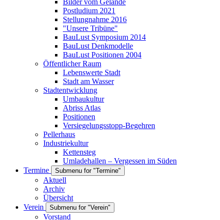
Bilder vom Gelände
Postludium 2021
Stellungnahme 2016
"Unsere Tribüne"
BauLust Symposium 2014
BauLust Denkmodelle
BauLust Positionen 2004
Öffentlicher Raum
Lebenswerte Stadt
Stadt am Wasser
Stadtentwicklung
Umbaukultur
Abriss Atlas
Positionen
Versiegelungsstopp-Begehren
Pellerhaus
Industriekultur
Kettensteg
Umladehallen – Vergessen im Süden
Termine
Submenu for "Termine"
Aktuell
Archiv
Übersicht
Verein
Submenu for "Verein"
Vorstand