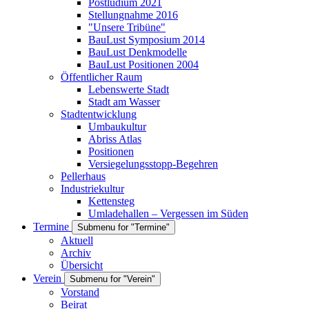
Postludium 2021
Stellungnahme 2016
"Unsere Tribüne"
BauLust Symposium 2014
BauLust Denkmodelle
BauLust Positionen 2004
Öffentlicher Raum
Lebenswerte Stadt
Stadt am Wasser
Stadtentwicklung
Umbaukultur
Abriss Atlas
Positionen
Versiegelungsstopp-Begehren
Pellerhaus
Industriekultur
Kettensteg
Umladehallen – Vergessen im Süden
Termine
Submenu for "Termine"
Aktuell
Archiv
Übersicht
Verein
Submenu for "Verein"
Vorstand
Beirat