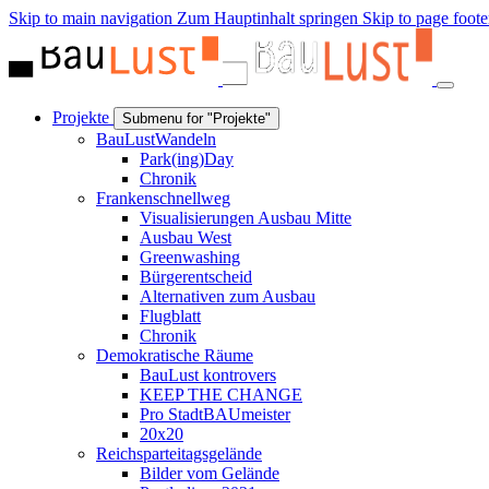
Skip to main navigation
Zum Hauptinhalt springen
Skip to page foote
Projekte
Submenu for "Projekte"
BauLustWandeln
Park(ing)Day
Chronik
Frankenschnellweg
Visualisierungen Ausbau Mitte
Ausbau West
Greenwashing
Bürgerentscheid
Alternativen zum Ausbau
Flugblatt
Chronik
Demokratische Räume
BauLust kontrovers
KEEP THE CHANGE
Pro StadtBAUmeister
20x20
Reichsparteitagsgelände
Bilder vom Gelände