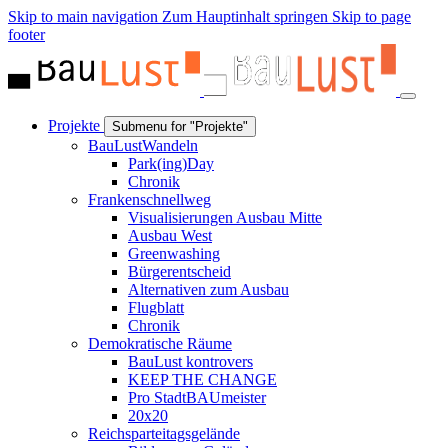
Skip to main navigation
Zum Hauptinhalt springen
Skip to page
footer
Projekte
Submenu for "Projekte"
BauLustWandeln
Park(ing)Day
Chronik
Frankenschnellweg
Visualisierungen Ausbau Mitte
Ausbau West
Greenwashing
Bürgerentscheid
Alternativen zum Ausbau
Flugblatt
Chronik
Demokratische Räume
BauLust kontrovers
KEEP THE CHANGE
Pro StadtBAUmeister
20x20
Reichsparteitagsgelände