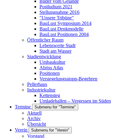
Bilder vom Gelände
Postludium 2021
Stellungnahme 2016
"Unsere Tribüne"
BauLust Symposium 2014
BauLust Denkmodelle
BauLust Positionen 2004
Öffentlicher Raum
Lebenswerte Stadt
Stadt am Wasser
Stadtentwicklung
Umbaukultur
Abriss Atlas
Positionen
Versiegelungsstopp-Begehren
Pellerhaus
Industriekultur
Kettensteg
Umladehallen – Vergessen im Süden
Termine
Submenu for "Termine"
Aktuell
Archiv
Übersicht
Verein
Submenu for "Verein"
Vorstand