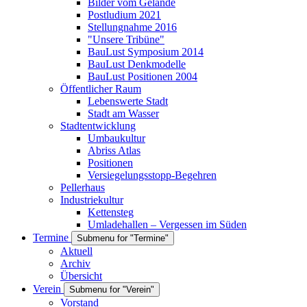
Bilder vom Gelände
Postludium 2021
Stellungnahme 2016
"Unsere Tribüne"
BauLust Symposium 2014
BauLust Denkmodelle
BauLust Positionen 2004
Öffentlicher Raum
Lebenswerte Stadt
Stadt am Wasser
Stadtentwicklung
Umbaukultur
Abriss Atlas
Positionen
Versiegelungsstopp-Begehren
Pellerhaus
Industriekultur
Kettensteg
Umladehallen – Vergessen im Süden
Termine
Submenu for "Termine"
Aktuell
Archiv
Übersicht
Verein
Submenu for "Verein"
Vorstand