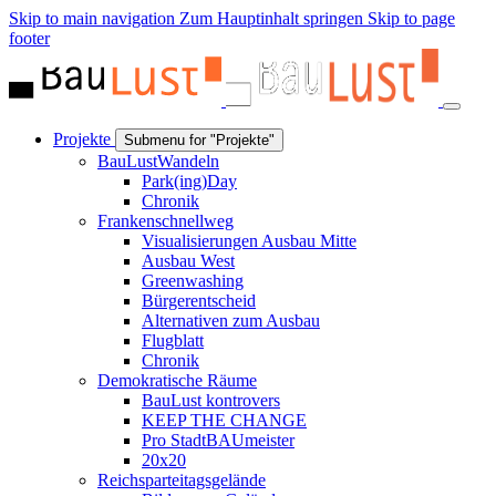
Skip to main navigation
Zum Hauptinhalt springen
Skip to page
footer
Projekte
Submenu for "Projekte"
BauLustWandeln
Park(ing)Day
Chronik
Frankenschnellweg
Visualisierungen Ausbau Mitte
Ausbau West
Greenwashing
Bürgerentscheid
Alternativen zum Ausbau
Flugblatt
Chronik
Demokratische Räume
BauLust kontrovers
KEEP THE CHANGE
Pro StadtBAUmeister
20x20
Reichsparteitagsgelände