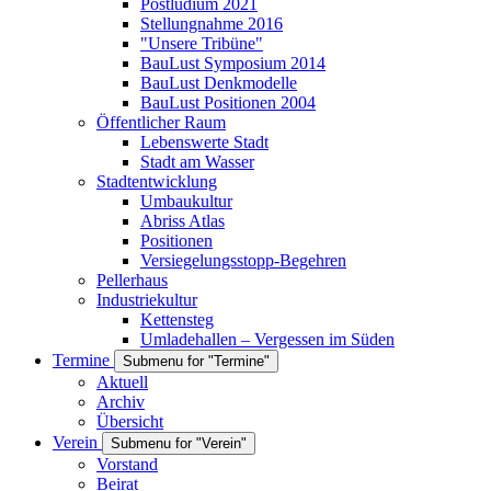
Postludium 2021
Stellungnahme 2016
"Unsere Tribüne"
BauLust Symposium 2014
BauLust Denkmodelle
BauLust Positionen 2004
Öffentlicher Raum
Lebenswerte Stadt
Stadt am Wasser
Stadtentwicklung
Umbaukultur
Abriss Atlas
Positionen
Versiegelungsstopp-Begehren
Pellerhaus
Industriekultur
Kettensteg
Umladehallen – Vergessen im Süden
Termine
Submenu for "Termine"
Aktuell
Archiv
Übersicht
Verein
Submenu for "Verein"
Vorstand
Beirat