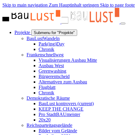
Skip to main navigation
Zum Hauptinhalt springen
Skip to page foote
Projekte
Submenu for "Projekte"
BauLustWandeln
Park(ing)Day
Chronik
Frankenschnellweg
Visualisierungen Ausbau Mitte
Ausbau West
Greenwashing
Bürgerentscheid
Alternativen zum Ausbau
Flugblatt
Chronik
Demokratische Räume
BauLust kontrovers
(current)
KEEP THE CHANGE
Pro StadtBAUmeister
20x20
Reichsparteitagsgelände
Bilder vom Gelände